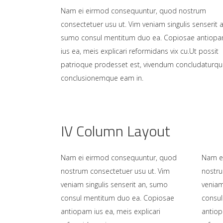
Nam ei eirmod consequuntur, quod nostrum
consectetuer usu ut. Vim veniam singulis senserit a
sumo consul mentitum duo ea. Copiosae antiop
ius ea, meis explicari reformidans vix cu.Ut possit
patrioque prodesset est, vivendum concludaturq
conclusionemque eam in.
IV Column Layout
Nam ei eirmod consequuntur, quod
Nam e
nostrum consectetuer usu ut. Vim
nostru
veniam singulis senserit an, sumo
veniam
consul mentitum duo ea. Copiosae
consul
antiopam ius ea, meis explicari
antiop