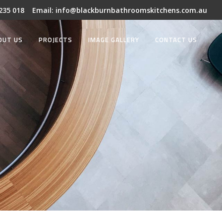
 235 018
Email:
info@blackburnbathroomskitchens.com.au
OUT US
PROJECTS
IMAGE GALLERY
CONTACT US