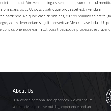
tetuer usu ut. Vim veniam singulis senserit an, sumo consul menti
reformidans vix cu.Ut possit patrioque prodesset est, vivendum
ri partiendo. Ne quod case debitis has, eu eos nonumy soleat feugia
egre, vide viderer eniam singulis senserit an.Mea cu case ludus. Ut po
e conclusionemque eam in.Ut possit patrioque prodesset est, viven
About Us
BBK offer a personalised approach, we will ensure
you receive a positive building experience and an