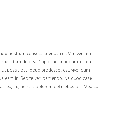
uod nostrum consectetuer usu ut. Vim veniam
ul mentitum duo ea. Copiosae antiopam ius ea,
cu.Ut possit patrioque prodesset est, vivendum
 eam in. Sed te veri partiendo. Ne quod case
at feugiat, ne stet dolorem definiebas qui. Mea cu