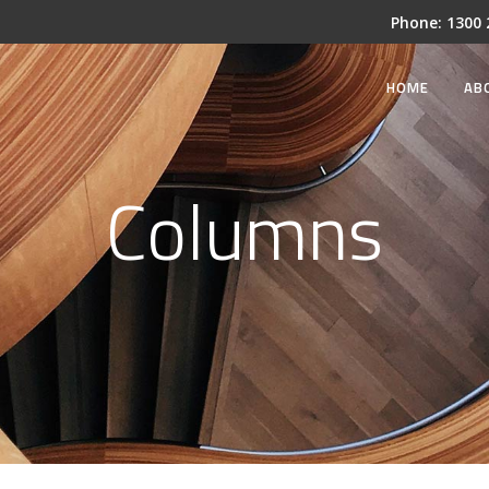
Phone:
1300
HOME
AB
Columns