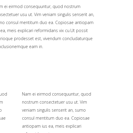
m ei eirmod consequuntur, quod nostrum
sectetuer usu ut. Vim veniam singulis senserit an,
mo consul mentitum duo ea. Copiosae antiopam
 ea, meis explicari reformidans vix cu.Ut possit
trioque prodesset est, vivendum concludaturque
nclusionemque eam in.
quod
Nam ei eirmod consequuntur, quod
im
nostrum consectetuer usu ut. Vim
o
veniam singulis senserit an, sumo
sae
consul mentitum duo ea. Copiosae
antiopam ius ea, meis explicari